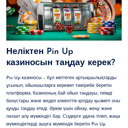
Неліктен Pin Up
казиносын таңдау керек?
Pin Up казиносы – бұл көптеген артықшылықтарды
ұсынып, ойыншыларға керемет тәжірибе беретін
платформа. Казиноның бай ойын таңдауы, тиімді
бонустары және жедел клиенттік қолдау қызметі оны
құнды таңдау етеді. Әркім үшін ойнау, жеңу және
ләззат алу мүмкіндігі бар. Сіздерге удача тілеп, жаңа
мүмкіндіктерді ашуға мүмкіндік беретін Pin Up