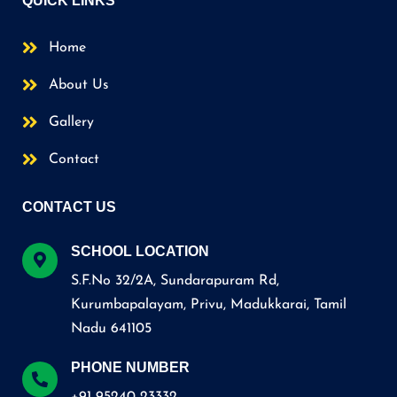
QUICK LINKS
Home
About Us
Gallery
Contact
CONTACT US
SCHOOL LOCATION
S.F.No 32/2A, Sundarapuram Rd,
Kurumbapalayam, Privu, Madukkarai, Tamil
Nadu 641105
PHONE NUMBER
+91 95240 23332