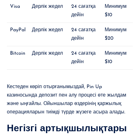
Visa
Дерлік жедел
24 сағатқа
Минимум
дейін
$10
PayPal
Дерлік жедел
24 сағатқа
Минимум
дейін
$20
Bitcoin
Дерлік жедел
24 сағатқа
Минимум
дейін
$10
Кестеден көріп отырғанымыздай, Pin Up
казиносында депозит пен алу процесі өте жылдам
және ыңғайлы. Ойыншылар өздерінің қаржылық
операцияларын тиімді түрде жүзеге асыра алады.
Негізгі артықшылықтары