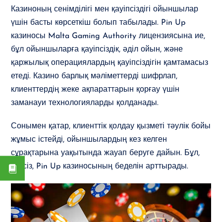
Казиноның сенімділігі мен қауіпсіздігі ойыншылар
үшін басты көрсеткіш болып табылады. Pin Up
казиносы Malta Gaming Authority лицензиясына ие,
бұл ойыншыларға қауіпсіздік, әділ ойын, және
қаржылық операциялардың қауіпсіздігін қамтамасыз
етеді. Казино барлық мәліметтерді шифрлап,
клиенттердің жеке ақпараттарын қорғау үшін
заманауи технологияларды қолданады.
Сонымен қатар, клиенттік қолдау қызметі тәулік бойы
жұмыс істейді, ойыншылардың кез келген
сұрақтарына уақытында жауап беруге дайын. Бұл,
сөзсіз, Pin Up казиносының беделін арттырады.