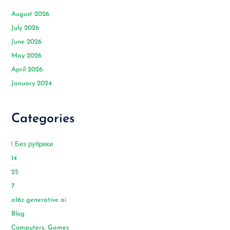
August 2026
July 2026
June 2026
May 2026
April 2026
January 2024
Categories
! Без рубрики
14
25
7
a16z generative ai
Blog
Computers, Games