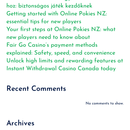
hoz: biztonságos játék kezdőknek
Getting started with Online Pokies NZ:
essential tips for new players
Your first steps at Online Pokies NZ: what
new players need to know about
Fair Go Casino’s payment methods
explained: Safety, speed, and convenience
Unlock high limits and rewarding features at
Instant Withdrawal Casino Canada today
Recent Comments
No comments to show.
Archives