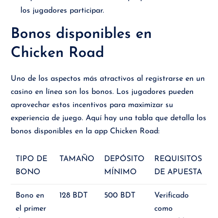
los jugadores participar.
Bonos disponibles en
Chicken Road
Uno de los aspectos más atractivos al registrarse en un
casino en línea son los bonos. Los jugadores pueden
aprovechar estos incentivos para maximizar su
experiencia de juego. Aquí hay una tabla que detalla los
bonos disponibles en la app Chicken Road:
TIPO DE
TAMAÑO
DEPÓSITO
REQUISITOS
BONO
MÍNIMO
DE APUESTA
Bono en
128 BDT
500 BDT
Verificado
el primer
como