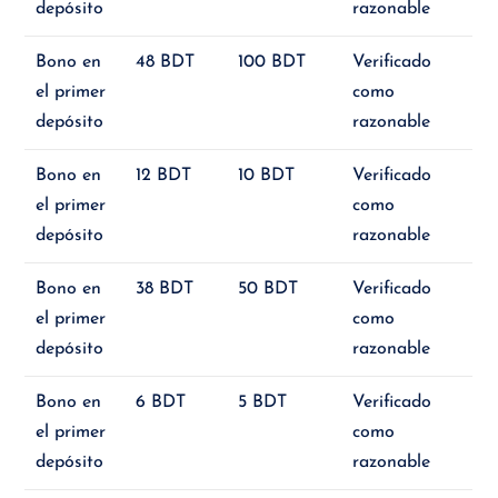
depósito
razonable
Bono en
48 BDT
100 BDT
Verificado
el primer
como
depósito
razonable
Bono en
12 BDT
10 BDT
Verificado
el primer
como
depósito
razonable
Bono en
38 BDT
50 BDT
Verificado
el primer
como
depósito
razonable
Bono en
6 BDT
5 BDT
Verificado
el primer
como
depósito
razonable