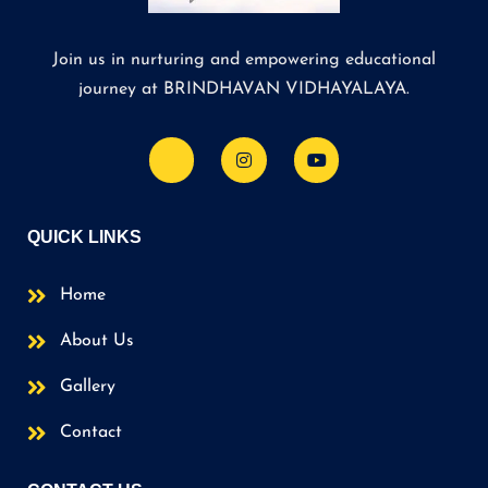
Join us in nurturing and empowering educational
journey at BRINDHAVAN VIDHAYALAYA.
QUICK LINKS
Home
About Us
Gallery
Contact