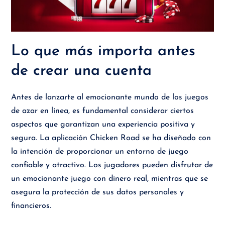
Lo que más importa antes
de crear una cuenta
Antes de lanzarte al emocionante mundo de los juegos
de azar en línea, es fundamental considerar ciertos
aspectos que garantizan una experiencia positiva y
segura. La aplicación Chicken Road se ha diseñado con
la intención de proporcionar un entorno de juego
confiable y atractivo. Los jugadores pueden disfrutar de
un emocionante juego con dinero real, mientras que se
asegura la protección de sus datos personales y
financieros.