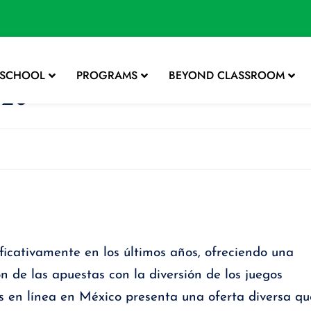
gos arcade: descubre las
 SCHOOL
PROGRAMS
BEYOND CLASSROOM
026
ficativamente en los últimos años, ofreciendo una
 de las apuestas con la diversión de los juegos
s en línea en México presenta una oferta diversa qu