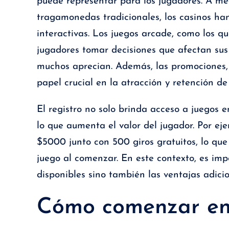
puede representar para los jugadores. A me
tragamonedas tradicionales, los casinos h
interactivas. Los juegos arcade, como los q
jugadores tomar decisiones que afectan sus
muchos aprecian. Además, las promociones, 
papel crucial en la atracción y retención de
El registro no solo brinda acceso a juegos 
lo que aumenta el valor del jugador. Por eje
$5000 junto con 500 giros gratuitos, lo que
juego al comenzar. En este contexto, es imp
disponibles sino también las ventajas adici
Cómo comenzar en 