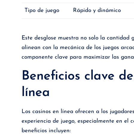
Tipo de juego
Rápido y dinámico
Este desglose muestra no solo la cantidad 
alinean con la mecánica de los juegos arca
componente clave para maximizar las gana
Beneficios clave de
línea
Los casinos en línea ofrecen a los jugadore
experiencia de juego, especialmente en el c
beneficios incluyen: