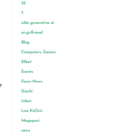
25
7
a16z generative ai
ai-girlfriend
Blog
Computers, Games
Efbet
,
Events
Forex News
e
Giochi
Ivibet
Live Καζίνο
Megapari
news