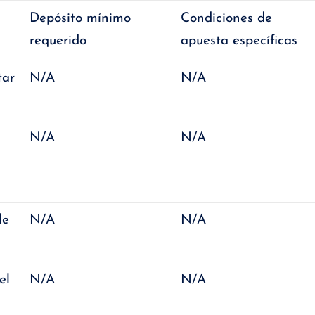
Depósito mínimo
Condiciones de
requerido
apuesta específicas
tar
N/A
N/A
N/A
N/A
de
N/A
N/A
el
N/A
N/A