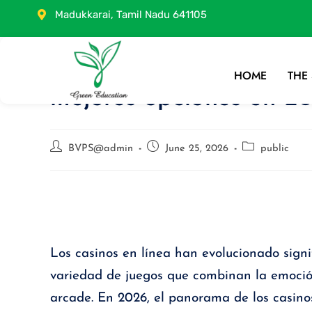
Madukkarai, Tamil Nadu 641105
Chicken road y sus jue
HOME
THE
mejores opciones en 2
BVPS@admin
June 25, 2026
public
Los casinos en línea han evolucionado signi
variedad de juegos que combinan la emoción
arcade. En 2026, el panorama de los casino