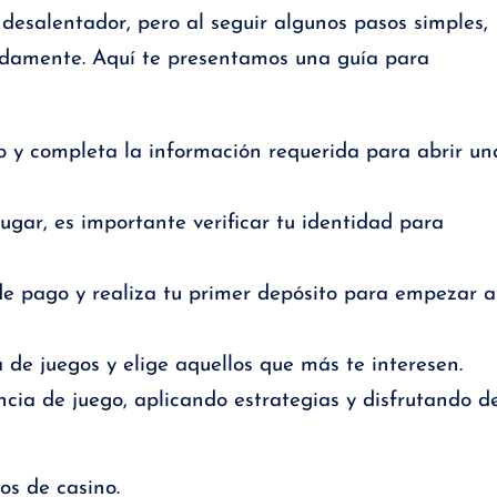
 desalentador, pero al seguir algunos pasos simples,
ápidamente. Aquí te presentamos una guía para
ino y completa la información requerida para abrir un
gar, es importante verificar tu identidad para
 pago y realiza tu primer depósito para empezar a
 de juegos y elige aquellos que más te interesen.
ncia de juego, aplicando estrategias y disfrutando d
os de casino.