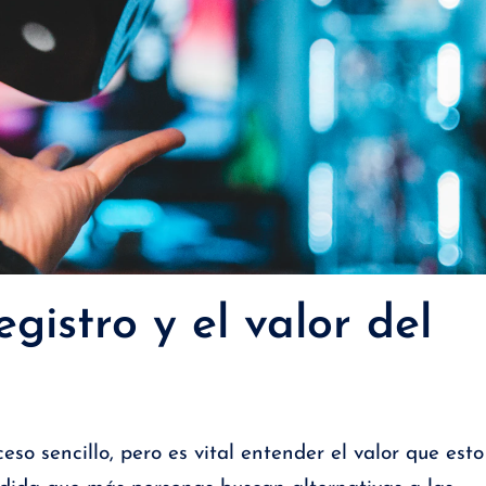
gistro y el valor del
eso sencillo, pero es vital entender el valor que esto