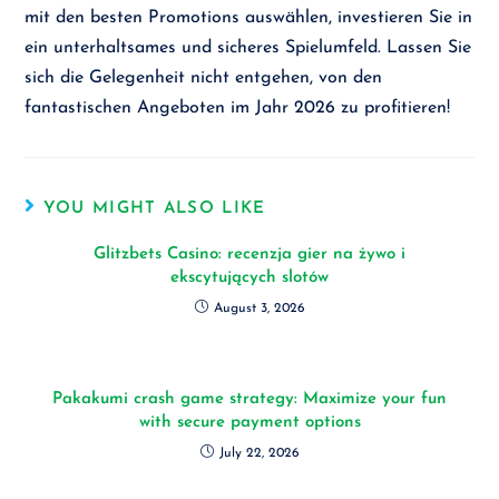
mit den besten Promotions auswählen, investieren Sie in
ein unterhaltsames und sicheres Spielumfeld. Lassen Sie
sich die Gelegenheit nicht entgehen, von den
fantastischen Angeboten im Jahr 2026 zu profitieren!
YOU MIGHT ALSO LIKE
Glitzbets Casino: recenzja gier na żywo i
ekscytujących slotów
August 3, 2026
Pakakumi crash game strategy: Maximize your fun
with secure payment options
July 22, 2026