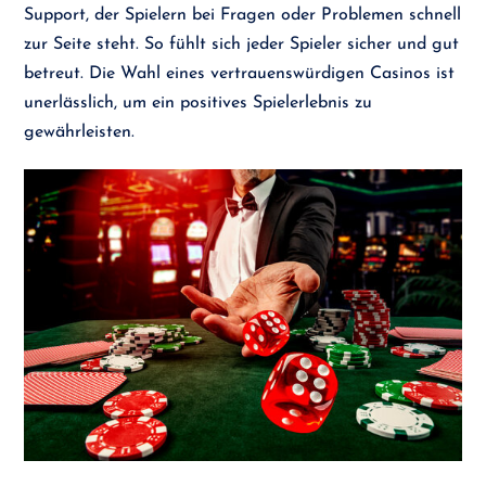
Support, der Spielern bei Fragen oder Problemen schnell
zur Seite steht. So fühlt sich jeder Spieler sicher und gut
betreut. Die Wahl eines vertrauenswürdigen Casinos ist
unerlässlich, um ein positives Spielerlebnis zu
gewährleisten.