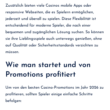
Zusätzlich bieten viele Casinos mobile Apps oder
responsive Webseiten, die es Spielern ermöglichen,
jederzeit und überall zu spielen. Diese Flexibilität ist
entscheidend für moderne Spieler, die nach einer
bequemen und zugänglichen Lösung suchen. So können
sie ihre Lieblingsspiele auch unterwegs genießen, ohne
auf Qualität oder Sicherheitsstandards verzichten zu
müssen.
Wie man startet und von
Promotions profitiert
Um von den besten Casino-Promotions im Jahr 2026 zu
profitieren, sollten Spieler einige einfache Schritte
befolgen: