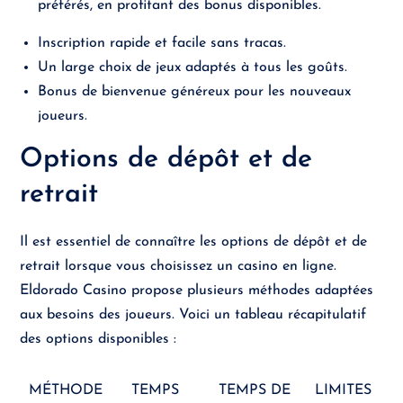
préférés, en profitant des bonus disponibles.
Inscription rapide et facile sans tracas.
Un large choix de jeux adaptés à tous les goûts.
Bonus de bienvenue généreux pour les nouveaux
joueurs.
Options de dépôt et de
retrait
Il est essentiel de connaître les options de dépôt et de
retrait lorsque vous choisissez un casino en ligne.
Eldorado Casino propose plusieurs méthodes adaptées
aux besoins des joueurs. Voici un tableau récapitulatif
des options disponibles :
MÉTHODE
TEMPS
TEMPS DE
LIMITES