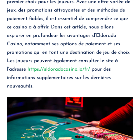
premier choix pour les joueurs. Avec une offre variée de
jeux, des promotions attrayantes et des méthodes de
paiement fiables, il est essentiel de comprendre ce que
ce casino a à offrir. Dans cet article, nous allons
explorer en profondeur les avantages d’Eldorado
Casino, notamment ses options de paiement et ses
promotions qui en font une destination de jeu de choix.
Les joueurs peuvent également consulter le site à
l’adresse
https://eldoradocasino.io/fr/
pour des
informations supplémentaires sur les dernières
nouveautés.