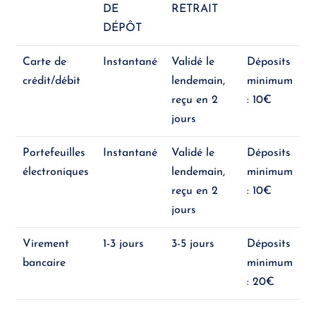
DE
RETRAIT
DÉPÔT
Carte de
Instantané
Validé le
Déposits
crédit/débit
lendemain,
minimum
reçu en 2
: 10€
jours
Portefeuilles
Instantané
Validé le
Déposits
électroniques
lendemain,
minimum
reçu en 2
: 10€
jours
Virement
1-3 jours
3-5 jours
Déposits
bancaire
minimum
: 20€