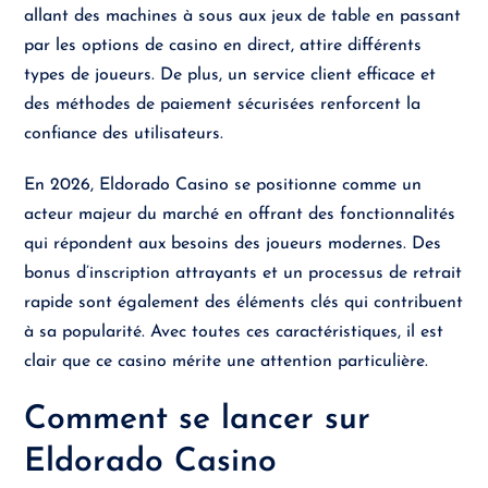
allant des machines à sous aux jeux de table en passant
par les options de casino en direct, attire différents
types de joueurs. De plus, un service client efficace et
des méthodes de paiement sécurisées renforcent la
confiance des utilisateurs.
En 2026, Eldorado Casino se positionne comme un
acteur majeur du marché en offrant des fonctionnalités
qui répondent aux besoins des joueurs modernes. Des
bonus d’inscription attrayants et un processus de retrait
rapide sont également des éléments clés qui contribuent
à sa popularité. Avec toutes ces caractéristiques, il est
clair que ce casino mérite une attention particulière.
Comment se lancer sur
Eldorado Casino