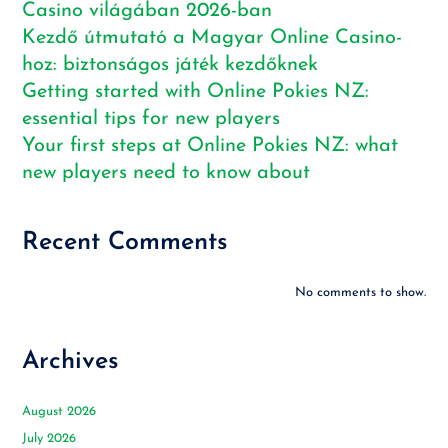
Casino világában 2026-ban
Kezdő útmutató a Magyar Online Casino-
hoz: biztonságos játék kezdőknek
Getting started with Online Pokies NZ:
essential tips for new players
Your first steps at Online Pokies NZ: what
new players need to know about
Recent Comments
No comments to show.
Archives
August 2026
July 2026