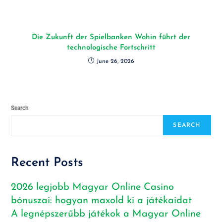
Die Zukunft der Spielbanken Wohin führt der
technologische Fortschritt
June 26, 2026
Search
SEARCH
Recent Posts
2026 legjobb Magyar Online Casino
bónuszai: hogyan maxold ki a játékaidat
A legnépszerűbb játékok a Magyar Online