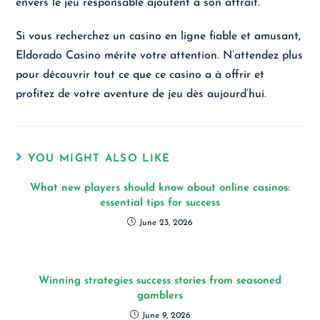
envers le jeu responsable ajoutent à son attrait.
Si vous recherchez un casino en ligne fiable et amusant,
Eldorado Casino mérite votre attention. N’attendez plus
pour découvrir tout ce que ce casino a à offrir et
profitez de votre aventure de jeu dès aujourd’hui.
YOU MIGHT ALSO LIKE
What new players should know about online casinos:
essential tips for success
June 23, 2026
Winning strategies success stories from seasoned
gamblers
June 9, 2026