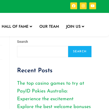
HALL OF FAME
OUR TEAM
JOIN US
Search
SEARCH
Recent Posts
The top casino games to try at
PayID Pokies Australia:
Experience the excitement
Explore the best welcome bonuses