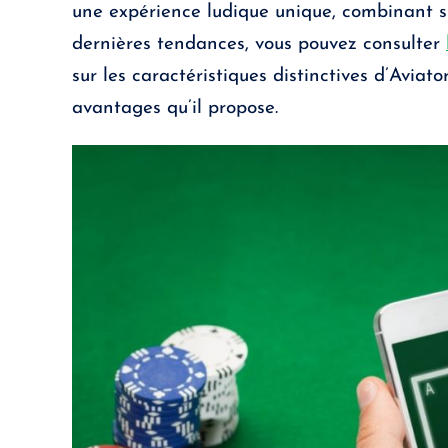
une expérience ludique unique, combinant sim
dernières tendances, vous pouvez consulter
sur les caractéristiques distinctives d’Aviat
avantages qu’il propose.