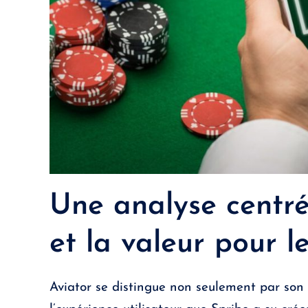
Une analyse centré
et la valeur pour l
Aviator se distingue non seulement par son