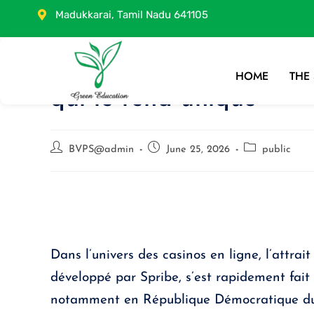
Madukkarai, Tamil Nadu 641105
Les innovations de Spri
HOME
THE
qui le rend unique
BVPS@admin
June 25, 2026
public
Dans l’univers des casinos en ligne, l’attrai
développé par Spribe, s’est rapidement fait
notamment en République Démocratique du 