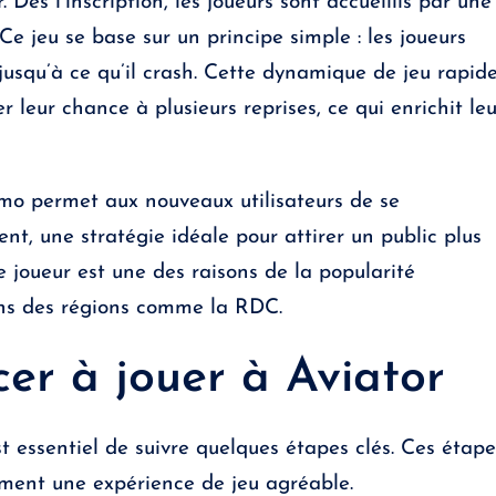
. Dès l’inscription, les joueurs sont accueillis par une
. Ce jeu se base sur un principe simple : les joueurs
jusqu’à ce qu’il crash. Cette dynamique de jeu rapid
er leur chance à plusieurs reprises, ce qui enrichit leu
émo permet aux nouveaux utilisateurs de se
gent, une stratégie idéale pour attirer un public plus
le joueur est une des raisons de la popularité
dans des régions comme la RDC.
r à jouer à Aviator
st essentiel de suivre quelques étapes clés. Ces étape
ement une expérience de jeu agréable.