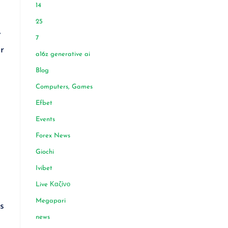
14
25
e
7
r
a16z generative ai
Blog
Computers, Games
Efbet
Events
Forex News
Giochi
Ivibet
Live Καζίνο
Megapari
s
news