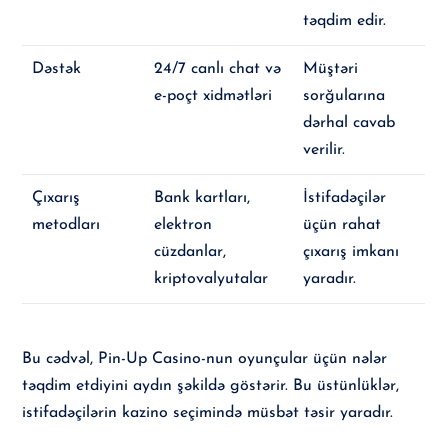
təqdim edir.
Dəstək
24/7 canlı chat və
Müştəri
e-poçt xidmətləri
sorğularına
dərhal cavab
verilir.
Çıxarış
Bank kartları,
İstifadəçilər
metodları
elektron
üçün rahat
cüzdanlar,
çıxarış imkanı
kriptovalyutalar
yaradır.
Bu cədvəl, Pin-Up Casino-nun oyunçular üçün nələr
təqdim etdiyini aydın şəkildə göstərir. Bu üstünlüklər,
istifadəçilərin kazino seçimində müsbət təsir yaradır.