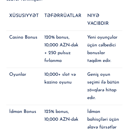
XÜSUSIYYƏT
TƏFƏRRÜATLAR
NIYƏ
VACIBDIR
Casino Bonus
120% bonus,
Yeni oyunçular
10,000 AZN-dək
üçün cəlbedici
+ 250 pulsuz
bonuslar
fırlanma
təqdim edir.
Oyunlar
10,000+ slot və
Geniş oyun
kazino oyunu
seçimi ilə bütün
zövqlərə hitap
edir.
İdman Bonus
125% bonus,
İdman
10,000 AZN-dək
bahisçiləri üçün
əlavə fürsətlər