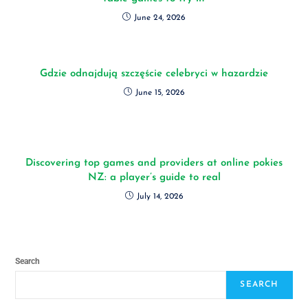
June 24, 2026
Gdzie odnajdują szczęście celebryci w hazardzie
June 15, 2026
Discovering top games and providers at online pokies
NZ: a player’s guide to real
July 14, 2026
Search
SEARCH