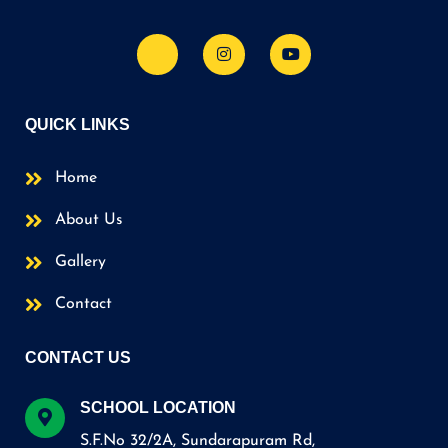
QUICK LINKS
Home
About Us
Gallery
Contact
CONTACT US
SCHOOL LOCATION
S.F.No 32/2A, Sundarapuram Rd,