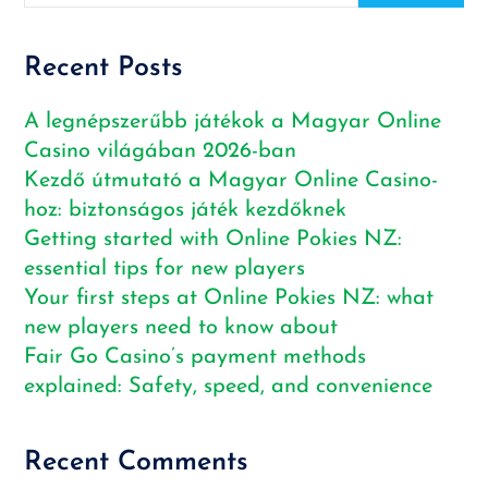
Recent Posts
A legnépszerűbb játékok a Magyar Online
Casino világában 2026-ban
Kezdő útmutató a Magyar Online Casino-
hoz: biztonságos játék kezdőknek
Getting started with Online Pokies NZ:
essential tips for new players
Your first steps at Online Pokies NZ: what
new players need to know about
Fair Go Casino’s payment methods
explained: Safety, speed, and convenience
Recent Comments