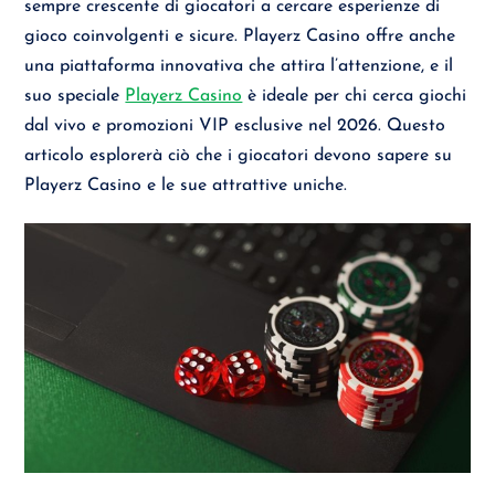
sempre crescente di giocatori a cercare esperienze di
gioco coinvolgenti e sicure. Playerz Casino offre anche
una piattaforma innovativa che attira l’attenzione, e il
suo speciale
Playerz Casino
è ideale per chi cerca giochi
dal vivo e promozioni VIP esclusive nel 2026. Questo
articolo esplorerà ciò che i giocatori devono sapere su
Playerz Casino e le sue attrattive uniche.