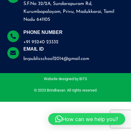
S.F.No 32/2A, Sundarapuram Rd,
Kurumbapalayam, Privu, Madukkarai, Tamil
Nadu 641105
PHONE NUMBER
+91 95240 23332
EMAIL ID
bvpublicschool2014@gmail.com
Website designed by
BiTS
© 2023 Brindhavan. All rights reserved.
How can we help you?