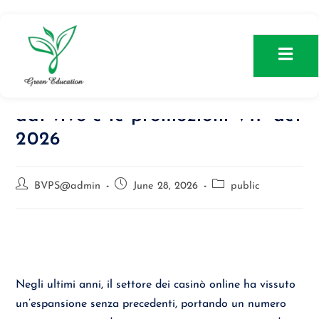
Playerz Casino: esplora i giochi
dal vivo e le promozioni VIP del
2026
BVPS@admin
June 28, 2026
public
Negli ultimi anni, il settore dei casinò online ha vissuto
un’espansione senza precedenti, portando un numero