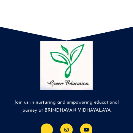
Join us in nurturing and empowering educational
journey at BRINDHAVAN VIDHAYALAYA.