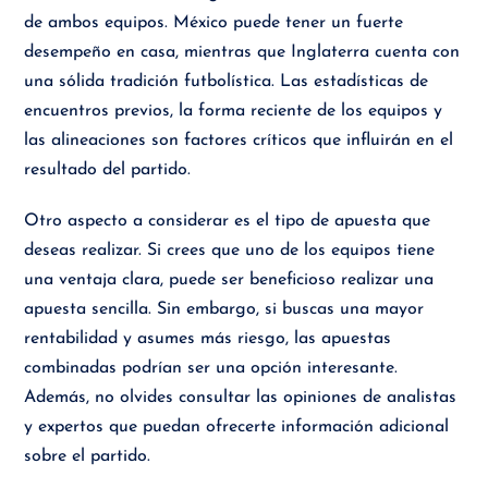
de ambos equipos. México puede tener un fuerte
desempeño en casa, mientras que Inglaterra cuenta con
una sólida tradición futbolística. Las estadísticas de
encuentros previos, la forma reciente de los equipos y
las alineaciones son factores críticos que influirán en el
resultado del partido.
Otro aspecto a considerar es el tipo de apuesta que
deseas realizar. Si crees que uno de los equipos tiene
una ventaja clara, puede ser beneficioso realizar una
apuesta sencilla. Sin embargo, si buscas una mayor
rentabilidad y asumes más riesgo, las apuestas
combinadas podrían ser una opción interesante.
Además, no olvides consultar las opiniones de analistas
y expertos que puedan ofrecerte información adicional
sobre el partido.