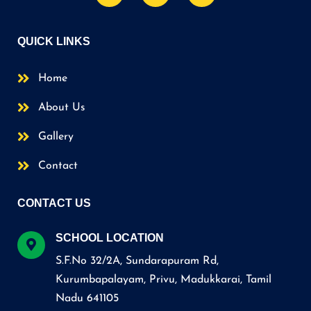
QUICK LINKS
Home
About Us
Gallery
Contact
CONTACT US
SCHOOL LOCATION
S.F.No 32/2A, Sundarapuram Rd,
Kurumbapalayam, Privu, Madukkarai, Tamil
Nadu 641105