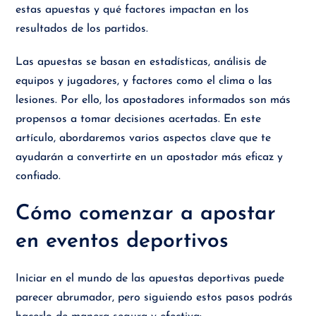
estas apuestas y qué factores impactan en los
resultados de los partidos.
Las apuestas se basan en estadísticas, análisis de
equipos y jugadores, y factores como el clima o las
lesiones. Por ello, los apostadores informados son más
propensos a tomar decisiones acertadas. En este
artículo, abordaremos varios aspectos clave que te
ayudarán a convertirte en un apostador más eficaz y
confiado.
Cómo comenzar a apostar
en eventos deportivos
Iniciar en el mundo de las apuestas deportivas puede
parecer abrumador, pero siguiendo estos pasos podrás