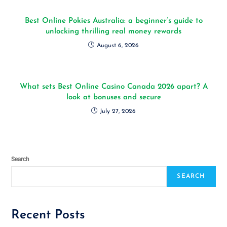
Best Online Pokies Australia: a beginner’s guide to
unlocking thrilling real money rewards
August 6, 2026
What sets Best Online Casino Canada 2026 apart? A
look at bonuses and secure
July 27, 2026
Search
SEARCH
Recent Posts