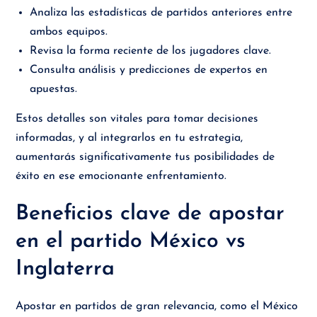
Analiza las estadísticas de partidos anteriores entre
ambos equipos.
Revisa la forma reciente de los jugadores clave.
Consulta análisis y predicciones de expertos en
apuestas.
Estos detalles son vitales para tomar decisiones
informadas, y al integrarlos en tu estrategia,
aumentarás significativamente tus posibilidades de
éxito en ese emocionante enfrentamiento.
Beneficios clave de apostar
en el partido México vs
Inglaterra
Apostar en partidos de gran relevancia, como el México