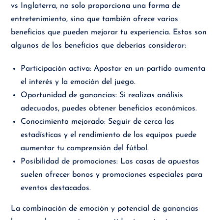
vs Inglaterra, no solo proporciona una forma de
entretenimiento, sino que también ofrece varios
beneficios que pueden mejorar tu experiencia. Estos son
algunos de los beneficios que deberías considerar:
Participación activa: Apostar en un partido aumenta
el interés y la emoción del juego.
Oportunidad de ganancias: Si realizas análisis
adecuados, puedes obtener beneficios económicos.
Conocimiento mejorado: Seguir de cerca las
estadísticas y el rendimiento de los equipos puede
aumentar tu comprensión del fútbol.
Posibilidad de promociones: Las casas de apuestas
suelen ofrecer bonos y promociones especiales para
eventos destacados.
La combinación de emoción y potencial de ganancias