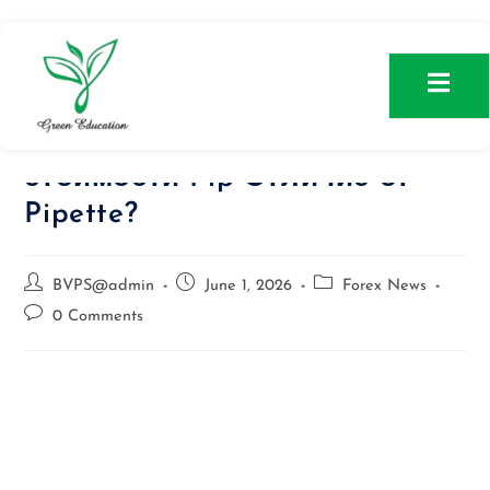
Что такое Pip Пипс ? Расчет
стоимости Pip Отличие от
Pipette?
BVPS@admin
June 1, 2026
Forex News
0 Comments
Что такое пункт и
пипс на Форекс Сайт
Александра Герчик