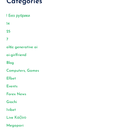
Categories
! Без рубрики
14
25
7
a16z generative ai
ai-girlfriend
Blog
Computers, Games
Efbet
Events
Forex News
Giochi
Ivibet
Live Καζίνο
Megapari