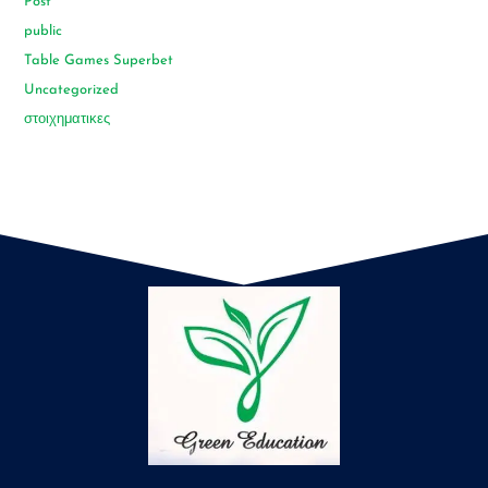
Post
public
Table Games Superbet
Uncategorized
στοιχηματικες