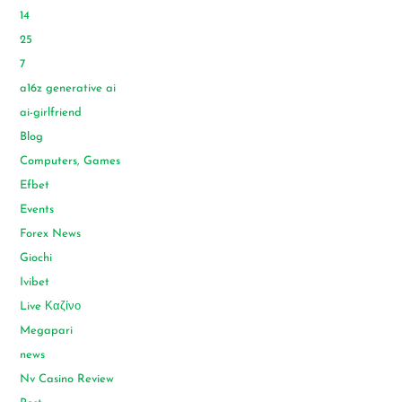
14
25
7
a16z generative ai
ai-girlfriend
Blog
Computers, Games
Efbet
Events
Forex News
Giochi
Ivibet
Live Καζίνο
Megapari
news
Nv Casino Review