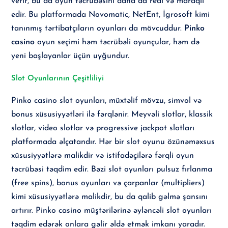
verir, bu da oyun təcrübəsini daha da real və maraqlı
edir. Bu platformada Novomatic, NetEnt, İgrosoft kimi
tanınmış tərtibatçıların oyunları da mövcuddur.
Pinko
casino
oyun seçimi həm təcrübəli oyunçular, həm də
yeni başlayanlar üçün uyğundur.
Slot Oyunlarının Çeşitliliyi
Pinko casino slot oyunları, müxtəlif mövzu, simvol və
bonus xüsusiyyətləri ilə fərqlənir. Meyvəli slotlar, klassik
slotlar, video slotlar və progressive jackpot slotları
platformada əlçatandır. Hər bir slot oyunu özünəməxsus
xüsusiyyətlərə malikdir və istifadəçilərə fərqli oyun
təcrübəsi təqdim edir. Bəzi slot oyunları pulsuz fırlanma
(free spins), bonus oyunları və çarpanlar (multipliers)
kimi xüsusiyyətlərə malikdir, bu da qalib gəlmə şansını
artırır. Pinko casino müştərilərinə əyləncəli slot oyunları
təqdim edərək onlara gəlir əldə etmək imkanı yaradır.