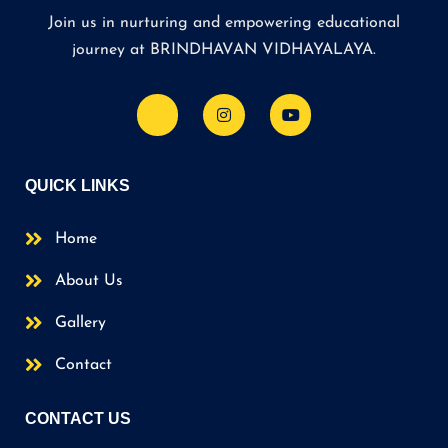
Join us in nurturing and empowering educational
journey at BRINDHAVAN VIDHAYALAYA.
QUICK LINKS
Home
About Us
Gallery
Contact
CONTACT US