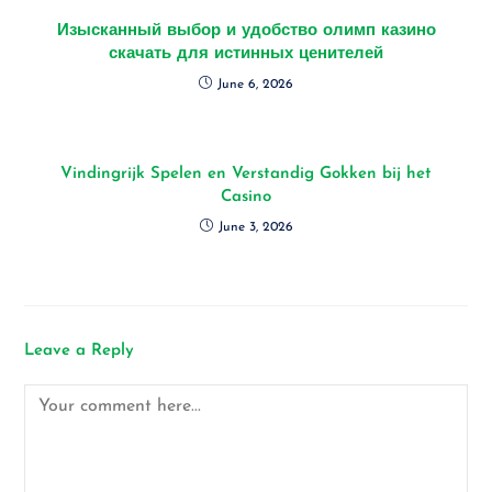
Изысканный выбор и удобство олимп казино
скачать для истинных ценителей
June 6, 2026
Vindingrijk Spelen en Verstandig Gokken bij het
Casino
June 3, 2026
Leave a Reply