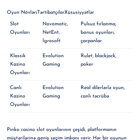
Oyun NövləriTərtibatçılarXüsusiyyətlər
Slot
Novomatic,
Pulsuz fırlanma,
Oyunları
NetEnt,
bonus oyunları,
İgrosoft
çarpanlar
Klassik
Evolution
Rulet, blackjack,
Kazino
Gaming
poker
Oyunları
Canlı
Evolution
Real dilerlərlə oyun,
Kazino
Gaming
canlı təcrübə
Oyunları
Pinko casino slot oyunlarının çeşidi, platformanın
müştərilərinə geniş seçim imkanı verir. Hər bir oyunun